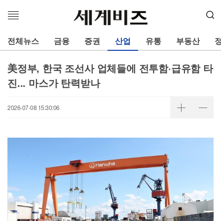
메
뉴
열
전체뉴스
금융
증권
산업
유통
부동산
기
美정부, 한국 조선사 업체들에 전투함·급유함 타
진... 마스가 탄력받나
2026-07-08 15:30:06