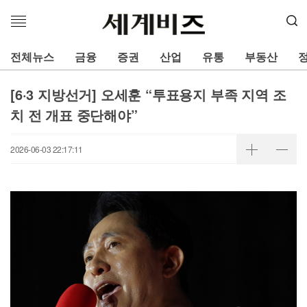
메
뉴
열
전체뉴스
금융
증권
산업
유통
부동산
기
[6·3 지방선거] 오세훈 “투표용지 부족 지역 조
치 전 개표 중단해야”
2026-06-03 22:17:11