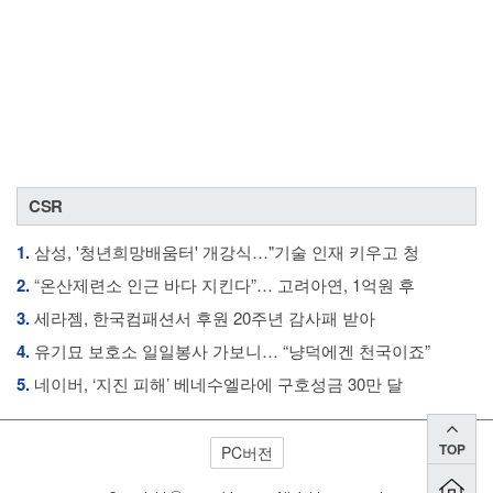
CSR
1.
삼성, '청년희망배움터' 개강식…"기술 인재 키우고 청
2.
“온산제련소 인근 바다 지킨다”… 고려아연, 1억원 후
3.
세라젬, 한국컴패션서 후원 20주년 감사패 받아
4.
유기묘 보호소 일일봉사 가보니… “냥덕에겐 천국이죠”
5.
네이버, ‘지진 피해’ 베네수엘라에 구호성금 30만 달
TOP
PC버전