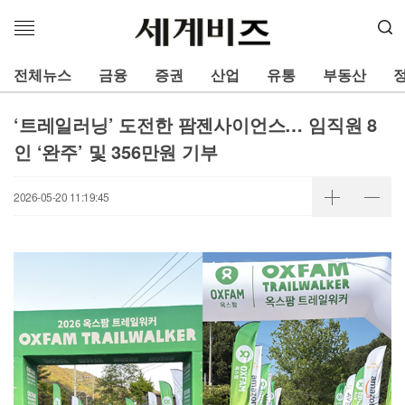
메
뉴
열
전체뉴스
금융
증권
산업
유통
부동산
기
‘트레일러닝’ 도전한 팜젠사이언스… 임직원 8
인 ‘완주’ 및 356만원 기부
2026-05-20 11:19:45