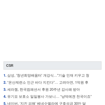
CSR
1.
삼성, '청년희망배움터' 개강식…"기술 인재 키우고 청
2.
“온산제련소 인근 바다 지킨다”… 고려아연, 1억원 후
3.
세라젬, 한국컴패션서 후원 20주년 감사패 받아
4.
유기묘 보호소 일일봉사 가보니… “냥덕에겐 천국이죠”
5.
네이버, ‘지진 피해’ 베네수엘라에 구호성금 30만 달