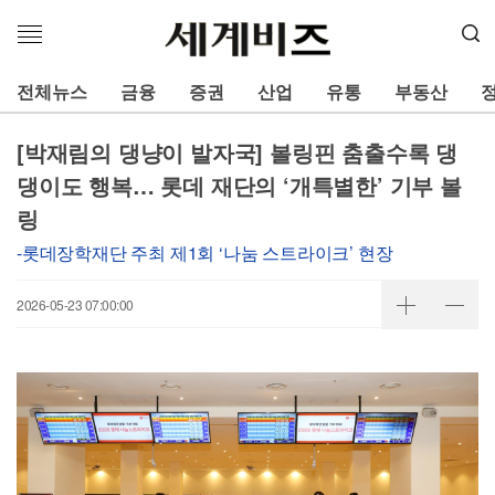
메
뉴
열
전체뉴스
금융
증권
산업
유통
부동산
기
[박재림의 댕냥이 발자국] 볼링핀 춤출수록 댕
댕이도 행복… 롯데 재단의 ‘개특별한’ 기부 볼
링
-롯데장학재단 주최 제1회 ‘나눔 스트라이크’ 현장
2026-05-23 07:00:00