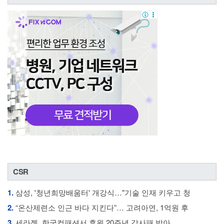
CSR
1.
삼성, '청년희망배움터' 개강식…"기술 인재 키우고 청
2.
“온산제련소 인근 바다 지킨다”… 고려아연, 1억원 후
3.
세라젬, 한국컴패션서 후원 20주년 감사패 받아