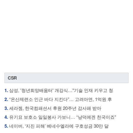
CSR
1.
삼성, '청년희망배움터' 개강식…"기술 인재 키우고 청
2.
“온산제련소 인근 바다 지킨다”… 고려아연, 1억원 후
3.
세라젬, 한국컴패션서 후원 20주년 감사패 받아
4.
유기묘 보호소 일일봉사 가보니… “냥덕에겐 천국이죠”
5.
네이버, ‘지진 피해’ 베네수엘라에 구호성금 30만 달