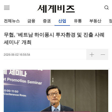
메
뉴
열
전체뉴스
금융
증권
산업
유통
부동산
기
무협, ‘베트남 하이퐁시 투자환경 및 진출 사례
세미나’ 개최
2026-06-02 16:56:54