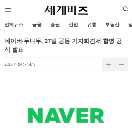
메
뉴
열
전체뉴스
금융
증권
산업
유통
부동산
기
네이버·두나무, 27일 공동 기자회견서 합병 공
식 발표
2025-11-24 17:14:12