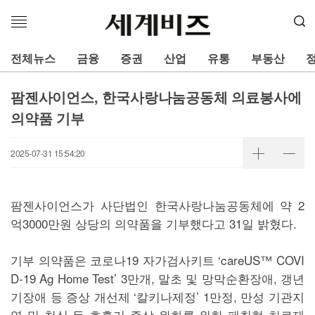
메
뉴
열
전체뉴스
금융
증권
산업
유통
부동산
기
팜젠사이언스, 한국사랑나눔공동체 의료봉사에
의약품 기부
2025-07-31 15:54:20
팜젠사이언스가 사단법인 한국사랑나눔공동체에 약 2
억3000만원 상당의 의약품을 기부했다고 31일 밝혔다.
기부 의약품은 코로나19 자가검사키트 ‘careUS™ COVI
D-19 Ag Home Test’ 3만개, 말초 및 망막순환장애, 갱년
기장애 등 증상 개선제 ‘칼키나제정’ 1만정, 만성 기관지
염 및 천식 등 호흡기 증상 완화를 위한 패취형 치료제