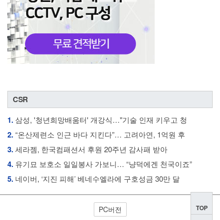
CSR
1.
삼성, '청년희망배움터' 개강식…"기술 인재 키우고 청
2.
“온산제련소 인근 바다 지킨다”… 고려아연, 1억원 후
3.
세라젬, 한국컴패션서 후원 20주년 감사패 받아
4.
유기묘 보호소 일일봉사 가보니… “냥덕에겐 천국이죠”
5.
네이버, ‘지진 피해’ 베네수엘라에 구호성금 30만 달
TOP
PC버전