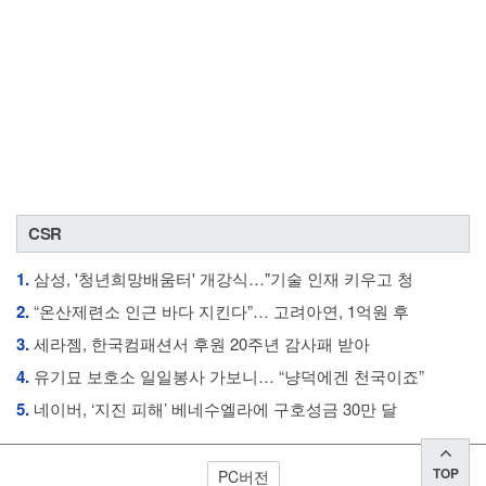
CSR
1.
삼성, '청년희망배움터' 개강식…"기술 인재 키우고 청
2.
“온산제련소 인근 바다 지킨다”… 고려아연, 1억원 후
3.
세라젬, 한국컴패션서 후원 20주년 감사패 받아
4.
유기묘 보호소 일일봉사 가보니… “냥덕에겐 천국이죠”
5.
네이버, ‘지진 피해’ 베네수엘라에 구호성금 30만 달
TOP
PC버전