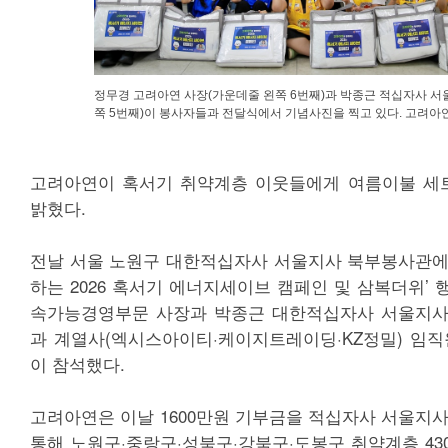
정무경 고려아연 사장(가운데줄 왼쪽 6번째)과 박종근 적십자사 서
쪽 5번째)이 봉사자들과 전달식에서 기념사진을 찍고 있다. 고려아
고려아연이 혹서기 취약계층 이웃들에게 여름이불 세트
밝혔다.
전날 서울 노원구 대한적십자사 서울지사 북부봉사관에
하는 2026 혹서기 에너지세이브 캠페인 및 삼복더위’
속가능경영부문 사장과 박종근 대한적십자사 서울지사
과 계열사(엑시스아이티·케이지트레이딩·KZ정밀) 임직원
이 참석했다.
고려아연은 이날 1600만원 기부금을 적십자사 서울지사
통해 노원구·중랑구·성북구·강북구·도봉구 취약계층 43