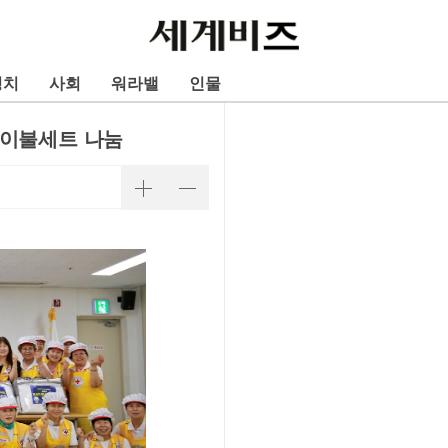
정치
사회
워라밸
인물
름이불세트 나눔