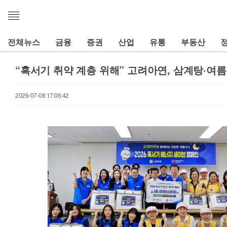
메
뉴
열
전체뉴스
금융
증권
산업
유통
부동산
기
“혹서기 취약 계층 위해” 고려아연, 삼계탕·여
2026-07-08 17:06:42