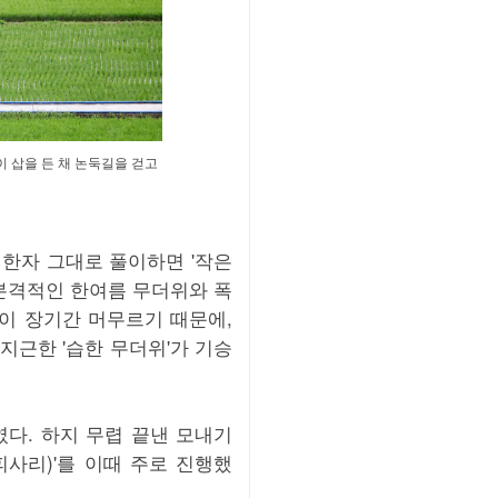
이 삽을 든 채 논둑길을 걷고
. 한자 그대로 풀이하면 '작은
 본격적인 한여름 무더위와 폭
이 장기간 머무르기 때문에,
지근한 '습한 무더위'가 기승
다. 하지 무렵 끝낸 모내기
사리)'를 이때 주로 진행했