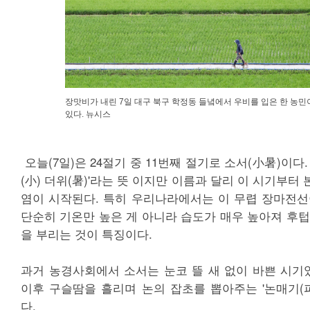
장맛비가 내린 7일 대구 북구 학정동 들녘에서 우비를 입은 한 농민
있다. 뉴시스
오늘(7일)은 24절기 중 11번째 절기로 소서(小暑)이다
(小) 더위(暑)'라는 뜻 이지만 이름과 달리 이 시기부터
염이 시작된다. 특히 우리나라에서는 이 무렵 장마전선
단순히 기온만 높은 게 아니라 습도가 매우 높아져 후텁
을 부리는 것이 특징이다.
과거 농경사회에서 소서는 눈코 뜰 새 없이 바쁜 시기였
이후 구슬땀을 흘리며 논의 잡초를 뽑아주는 '논매기(피
다.