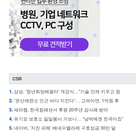
CSR
1.
삼성, '청년희망배움터' 개강식…"기술 인재 키우고 청
2.
“온산제련소 인근 바다 지킨다”… 고려아연, 1억원 후
3.
세라젬, 한국컴패션서 후원 20주년 감사패 받아
4.
유기묘 보호소 일일봉사 가보니… “냥덕에겐 천국이죠”
5.
네이버, ‘지진 피해’ 베네수엘라에 구호성금 30만 달