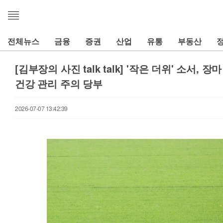
메
뉴
열
전체뉴스
금융
증권
산업
유통
부동산
기
[김부장의 사진 talk talk] '작은 더위' 소서,
건강 관리 주의 당부
2026-07-07 13:42:39