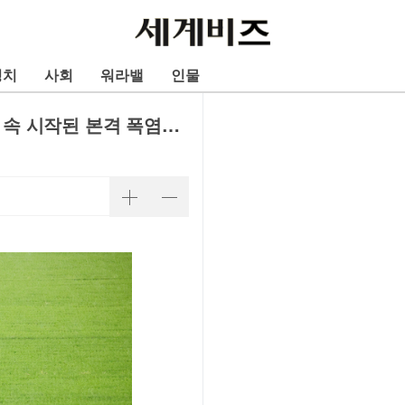
정치
사회
워라밸
인물
 장마 속 시작된 본격 폭염…