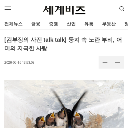
메
뉴
열
전체뉴스
금융
증권
산업
유통
부동산
기
[김부장의 사진 talk talk] 둥지 속 노란 부리, 어
미의 지극한 사랑
2026-06-15 13:53:03