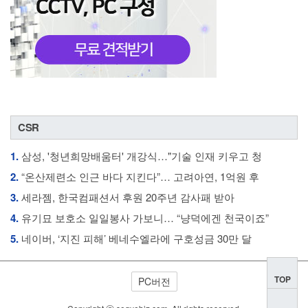
CSR
1.
삼성, '청년희망배움터' 개강식…"기술 인재 키우고 청
2.
“온산제련소 인근 바다 지킨다”… 고려아연, 1억원 후
3.
세라젬, 한국컴패션서 후원 20주년 감사패 받아
4.
유기묘 보호소 일일봉사 가보니… “냥덕에겐 천국이죠”
5.
네이버, ‘지진 피해’ 베네수엘라에 구호성금 30만 달
TOP
PC버전