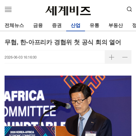
메
뉴
열
전체뉴스
금융
증권
산업
유통
부동산
기
무협, 한-아프리카 경협위 첫 공식 회의 열어
2026-06-03 16:16:00