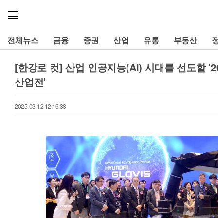
메
뉴
열
전체뉴스
금융
증권
산업
유통
부동산
기
[한강로 컷] 산업 인공지능(AI) 시대를 선도할 '
산업전'
2025-03-12 12:16:38