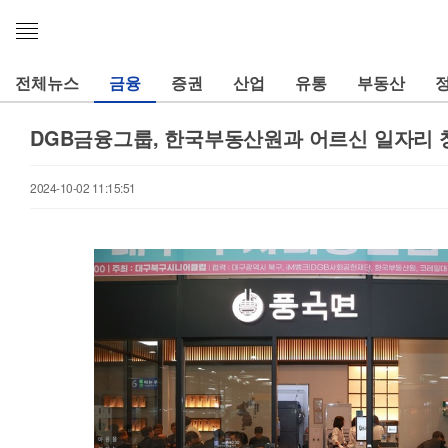
메
뉴
열
전체뉴스
금융
증권
산업
유통
부동산
기
DGB금융그룹, 한국부동산원과 어르신 일자리 
2024-10-02 11:15:51