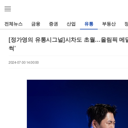
메
뉴
열
전체뉴스
금융
증권
산업
유통
부동산
기
[정가영의 유통시그널]시차도 초월…올림픽 메달
썩’
2024-07-30 14:00:00