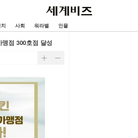
정치
사회
워라밸
인물
가맹점 300호점 달성