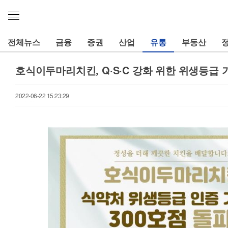
메
뉴
열
전체뉴스
금융
증권
산업
유통
부동산
기
호식이두마리치킨, Q·S·C 강화 위한 위생등급 
2022-06-22 15:23:29