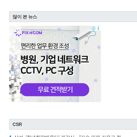
많이 본 뉴스
CSR
1.
삼성, '청년희망배움터' 개강식…"기술 인재 키우고 청