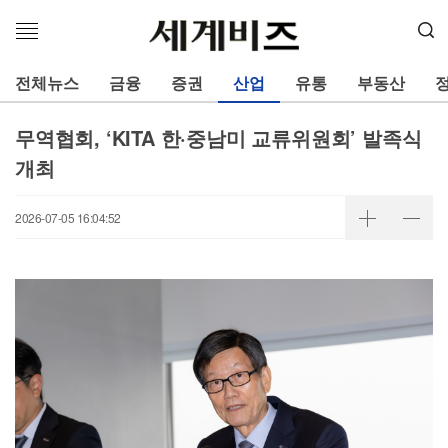
메
뉴
열
전체뉴스
금융
증권
산업
유통
부동산
기
무역협회, ‘KITA 한·중남미 교류위원회’ 발족식
개최
2026-07-05 16:04:52