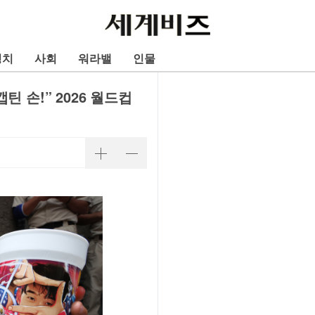
정치
사회
워라밸
인물
캡틴 손!” 2026 월드컵