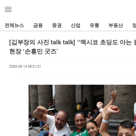
메
뉴
열
전체뉴스
금융
증권
산업
유통
부동산
기
[깁부장의 사진 talk talk] “멕시코 초딩도 아는 
현장 ‘손흥민 굿즈’
2026-06-14 08:31:21