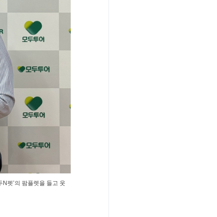
N펫’의 팜플렛을 들고 웃