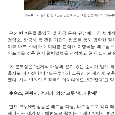
모두투어가 출시한 반려동물 동반 베트남 여행 상품 이미지. 모두투
우선 반려동물 출입국 및 항공 운송 규정에 대한 체계적
검역소, 항공사 등 관련 기관과 협조를 통해 명확한 절
이후 내부 소비자 데이터를 분석해 여행국을 베트남으
인프라를 갖춘 현지 협력업체를 선정하고 현지 실사로 
이 본부장은 “선제적 대응과 끈기 있는 준비가 업계 최
출시로 이어졌다”며 “모두투어가 그동안 전 세계에 구축
됐다. 사내 반려인 직원들의 아이디어도 반영됐다”고 말
◆숙소, 관광지, 먹거리, 의상 모두 ‘펫과 함께’
현재 모두N펫 상품은 베트남 다낭, 나트랑으로 각각 떠
패키지는 세계 6대 해변으로 꼽히는 미케비치에서 반려