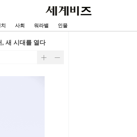
정치
사회
워라밸
인물
, 새 시대를 열다