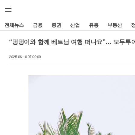
메
뉴
열
전체뉴스
금융
증권
산업
유통
부동산
기
“댕댕이와 함께 베트남 여행 떠나요”… 모두투어
2025-06-10 07:00:00