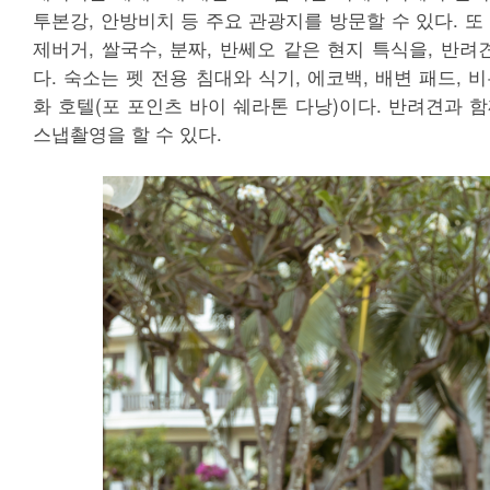
투본강, 안방비치 등 주요 관광지를 방문할 수 있다. 또
제버거, 쌀국수, 분짜, 반쎄오 같은 현지 특식을, 반려
다. 숙소는 펫 전용 침대와 식기, 에코백, 배변 패드, 
화 호텔(포 포인츠 바이 쉐라톤 다낭)이다. 반려견과 
스냅촬영을 할 수 있다.